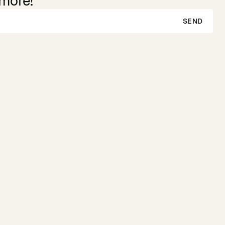
 more!
SEND