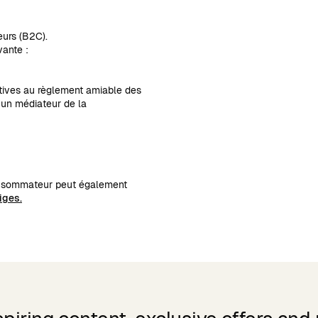
eurs (B2C).
vante :
tives au règlement amiable des
à un médiateur de la
consommateur peut également
tiges
.