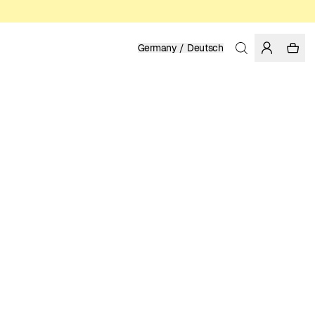
Germany / Deutsch
Startseite
/
Herren
/
Sale
BIO-BAUMWOLLE, FAIRTRADE
12.48 EUR
24.95 EUR
FARBE: FLINTSTONE
GRÖSSE WÄHLEN
GRÖSSENTABELLE
XS
S
M
L
XL
XXL
GRÖSSE WÄHLEN