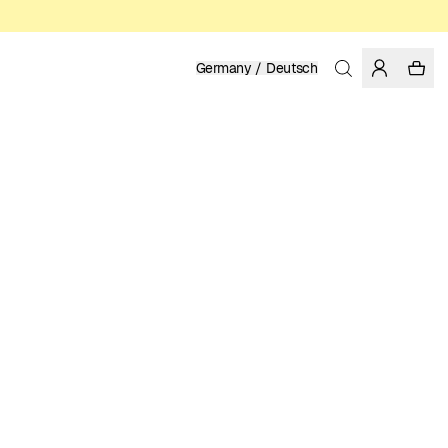
Germany / Deutsch
Startseite
/
Damen
BIO-BAUMWOLLE
129.95 EUR
FARBE: MULTI COLOR
GRÖSSE WÄHLEN
GRÖSSENTABELLE
XS
S
M
L
XL
GRÖSSE WÄHLEN