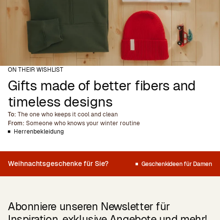
ON THEIR WISHLIST
Gifts made of better fibers and
timeless designs
To:
The one who keeps it cool and clean
From:
Someone who knows your winter routine
Herrenbekleidung
Weihnachtsgeschenke für Sie?
Geschenkideen für Damen
Abonniere unseren Newsletter für
Inspiration, exklusive Angebote und mehr!