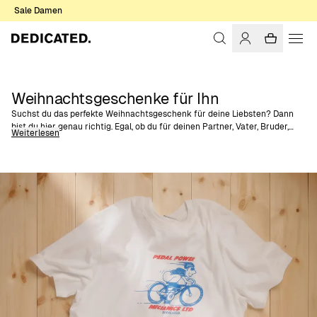
Sale Damen
Weihnachtsgeschenke für Ihn
Suchst du das perfekte Weihnachtsgeschenk für deine Liebsten? Dann
bist du hier genau richtig. Egal, ob du für deinen Partner, Vater, Bruder,
Weiterlesen
Freund oder Kollegen einkaufst – wir haben die besten Geschenkideen für
Männer zusammengestellt, die Komfort, Qualität und ein bisschen
Persönlichkeit schätzen. Schließlich freut sich jeder über ein Geschenk,
das lange hält und mit Sorgfalt hergestellt wurde.
Entdecke Statement-T-Shirts mit Themenprints – ideal für alle, die ihre
Liebe zu Fahrrädern oder Grillabenden zeigen möchten, und perfekt als
Geschenk im mittleren Budget. Oder wie wäre es mit zeitlosen Klassikern
wie weichen Zip-Sweatshirts mit Premium-Gefühl, Flanellhemden mit
einzigartigen Mustern oder gemütlichen Grafikpullovern? Perfekt für alle,
die lässigen Alltagsstil mit einem modernen Touch mögen.
Suchst du ein kleines Geschenk für dein Wichteln? Mit einzigartigen
Socken oder einer farbenfrohen Beanie liegst du immer richtig. Hier