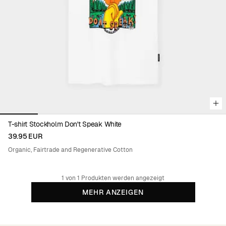
Viewing image 1 of 6
T-shirt Stockholm Don't Speak White
39.95 EUR
Organic, Fairtrade and Regenerative Cotton
1 von 1 Produkten werden angezeigt
MEHR ANZEIGEN