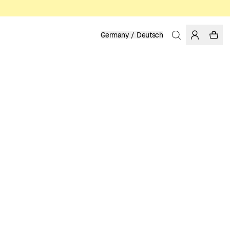
Germany / Deutsch
Startseite
/
Herren
/
Sale
BIO-BAUMWOLLE
125.97 EUR
179.95 EUR
FARBE: BLACK IRIS
GRÖSSE WÄHLEN
GRÖSSENTABELLE
XS
S
M
L
XL