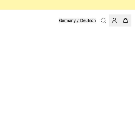
Germany / Deutsch
Startseite
/
Herren
BIO-BAUMWOLLE
99.95 EUR
FARBE: MULTI COLOR
GRÖSSE WÄHLEN
GRÖSSENTABELLE
XS
S
M
L
XL
XXL
GRÖSSE WÄHLEN