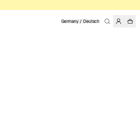
Germany / Deutsch
Startseite
/
Herren
BIO-BAUMWOLLE
59.95 EUR
FARBE: MULTI COLOR
GRÖSSE WÄHLEN
GRÖSSENTABELLE
XS
S
M
L
XL
GRÖSSE WÄHLEN