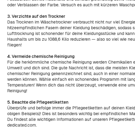
oder Verblassen der Farbe. Versuch es auch mit kürzeren Wasch
3. Verzichte auf den Trockner
Das Trocknen im Wäschetrockner verbraucht nicht nur viel Energi
hitzeempfindlichen Fasern deiner Kleidung beschädigen, sodass s
Lufttrocknung ist schonender für deine Kleidungsstücke und ka
Haushalts um bis zu 1088,6 Kilo reduzieren — also so viel wie n
fliegen!
4. Vermeide chemische Reinigung
Für die herkömmliche chemische Reinigung werden Chemikalien ein
Umwelt und dich sind. Die gute Nachricht ist, dass die meisten Kle
chemischer Reinigung gekennzeichnet sind, auch in einer norm
werden können. Wähle einfach ein schonendes Programm mit lan
Temperaturen! Wenn dich das nicht überzeugt, verwende eine um
Reinigung!
5. Beachte die Pflegeetiketten
Überprüfe und befolge immer die Pflegeetiketten auf deinen Kle
obigen Beispiels)! Dies ist besonders wichtig bei empfindlichen Ma
Du findest alle wichtigen Informationen auf unseren Pflegeetikett
dedicated.com.