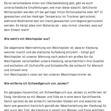
Da es verschiedene Arten von Oberbekleidung gibt, gibt es auch
unterschiedliche Empfehlungen, wie man diese wäscht. Gefütterte
Winterjacken werden oft bei geringer Hitze (Schonwäsche oder 40° C)
gewaschen und bei niedriger Temperatur im Trockner getrocknet,
während Wollmäntel kalt von Hand gewaschen und liegend getrocknet
werden. Es hängt alles vom Material ab – also immer checken, was auf
dem Etikett steht!
Wie sieht's mit Weichspüler aus?
Die allgemeine Wahrnehmung von Weichspüler ist, dass er Kleidung
weicher macht und die statische Aufladung entzieht – klingt gut!
Weichspüler ist unserer Meinung nach jedoch ein großes No-Go.
Weichspüler verschleißen unsere Kleidung, verschlechtern ihre Qualität
und enthalten oft Duftstoffe und Schadstoffe, die schlecht für Mensch
und Umwelt sind.
Von Weichspülern raten wir bei unseren Waschtipps immer ab.
Wie entferne ich Schweißgeruch von Jacken?
Ein gängiges Hausmittel, um Schweißgeruch aus Jacken zu entfernen, ist
Essig. Verdünne es mit Wasser und fülle es in eine leere Sprühflasche.
Damit sprühst du die schlecht riechenden Stellen ein und wäschst sie
dann wie gewohnt (natürlich gemäß der Waschanleitung der Kleidung). Es
gibt auch den Tipp, die Kleidung in einem mit Wasser und Essig gefüllten