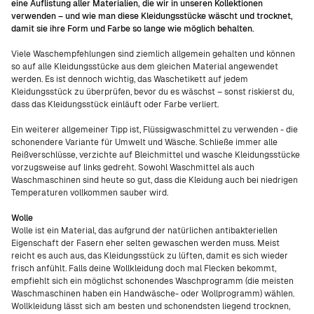
eine Auflistung aller Materialien, die wir in unseren Kollektionen
verwenden – und wie man diese Kleidungsstücke wäscht und trocknet,
damit sie ihre Form und Farbe so lange wie möglich behalten.
Viele Waschempfehlungen sind ziemlich allgemein gehalten und können
so auf alle Kleidungsstücke aus dem gleichen Material angewendet
werden. Es ist dennoch wichtig, das Waschetikett auf jedem
Kleidungsstück zu überprüfen, bevor du es wäschst – sonst riskierst du,
dass das Kleidungsstück einläuft oder Farbe verliert.
Ein weiterer allgemeiner Tipp ist, Flüssigwaschmittel zu verwenden - die
schonendere Variante für Umwelt und Wäsche. Schließe immer alle
Reißverschlüsse, verzichte auf Bleichmittel und wasche Kleidungsstücke
vorzugsweise auf links gedreht. Sowohl Waschmittel als auch
Waschmaschinen sind heute so gut, dass die Kleidung auch bei niedrigen
Temperaturen vollkommen sauber wird.
Wolle
Wolle ist ein Material, das aufgrund der natürlichen antibakteriellen
Eigenschaft der Fasern eher selten gewaschen werden muss. Meist
reicht es auch aus, das Kleidungsstück zu lüften, damit es sich wieder
frisch anfühlt. Falls deine Wollkleidung doch mal Flecken bekommt,
empfiehlt sich ein möglichst schonendes Waschprogramm (die meisten
Waschmaschinen haben ein Handwäsche- oder Wollprogramm) wählen.
Wollkleidung lässt sich am besten und schonendsten liegend trocknen,