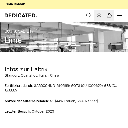
Sale Damen
SUSTAINABILITY
Lime
Infos zur Fabrik
Standort:
Quanzhou, Fujian, China
Zertifiziert durch:
SA8000
(IND.18.10568),
GOTS
(CU 1000870),
GRS
(CU
846369)
Anzahl der Mitarbeitenden:
52 (44% Frauen, 56% Männer)
Letzter Besuch:
Oktober 2023