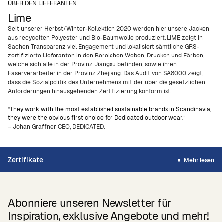
ÜBER DEN LIEFERANTEN
Lime
Seit unserer Herbst/Winter-Kollektion 2020 werden hier unsere Jacken
aus recycelten Polyester und Bio-Baumwolle produziert. LIME zeigt in
Sachen Transparenz viel Engagement und lokalisiert sämtliche GRS-
zertifizierte Lieferanten in den Bereichen Weben, Drucken und Färben,
welche sich alle in der Provinz Jiangsu befinden, sowie ihren
Faserverarbeiter in der Provinz Zhejiang. Das Audit von SA8000 zeigt,
dass die Sozialpolitik des Unternehmens mit der über die gesetzlichen
Anforderungen hinausgehenden Zertifizierung konform ist.
“They work with the most established sustainable brands in Scandinavia,
they were the obvious first choice for Dedicated outdoor wear.”
– Johan Graffner, CEO, DEDICATED.
Zertifikate
Mehr lesen
Abonniere unseren Newsletter für
Inspiration, exklusive Angebote und mehr!