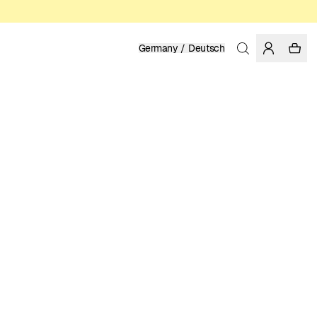
Germany / Deutsch
Startseite
/
Herren
RECYCELTES NYLON AUS PRE-CONSUMER-ABFÄLLEN
79.95 EUR
FARBE: ESTATE BLUE
GRÖSSE WÄHLEN
GRÖSSENTABELLE
XS
S
M
L
XL
XXL