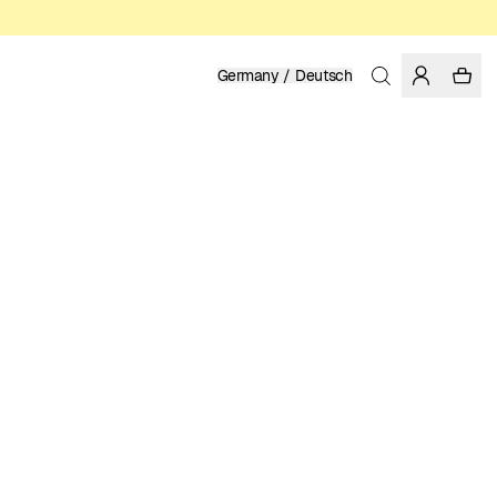
Germany / Deutsch
Startseite
/
Damen
RECYCELTES POLYESTER
79.95 EUR
FARBE: PINE GROVE
GRÖSSE WÄHLEN
GRÖSSENTABELLE
XS
S
M
L
XL