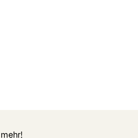
Zertifikate
READ MORE
 mehr!