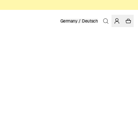
Germany / Deutsch
Startseite
/
Herren
/
T-Shirts
BIO-BAUMWOLLE, FAIRTRADE
49.95 EUR
FARBE: MULTI COLOR
GRÖSSE WÄHLEN
GRÖSSENTABELLE
XS
S
M
L
XL
XXL