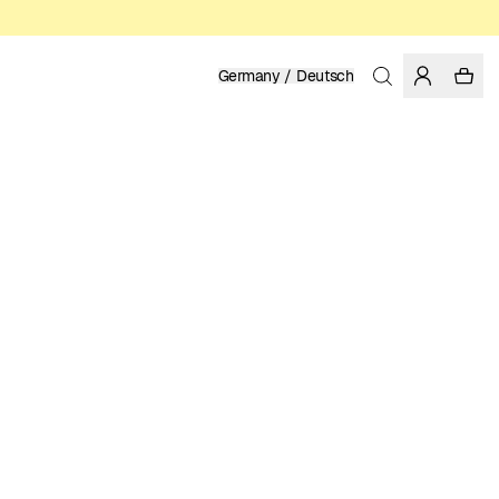
Germany / Deutsch
Startseite
/
Accessories
/
Taschen
BIO-BAUMWOLLE
9.95 EUR
FARBE: WHISPER WHITE
IN DEN WARENKORB