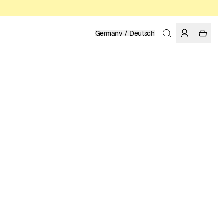
Germany / Deutsch
Startseite
/
Damen
/
Sale
BIO-BAUMWOLLE, FAIRTRADE
19.98 EUR
39.95 EUR
FARBE: OFF-WEISS
GRÖSSE WÄHLEN
GRÖSSENTABELLE
XS
S
M
L
XL
XXL
GRÖSSE WÄHLEN