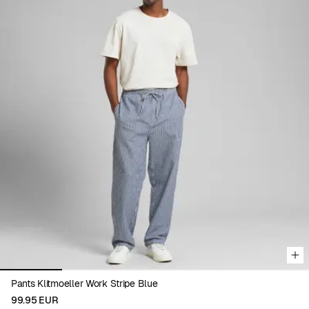
Viewing image 1 of 5
Pants Klitmoeller Work Stripe Blue
99.95 EUR