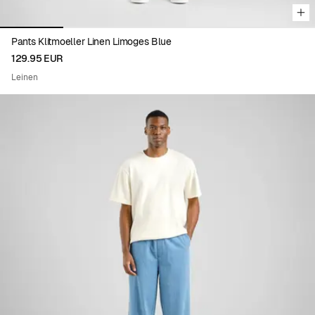
Pants Klitmoeller Linen Limoges Blue
129.95 EUR
Leinen
Viewing image 1 of 5