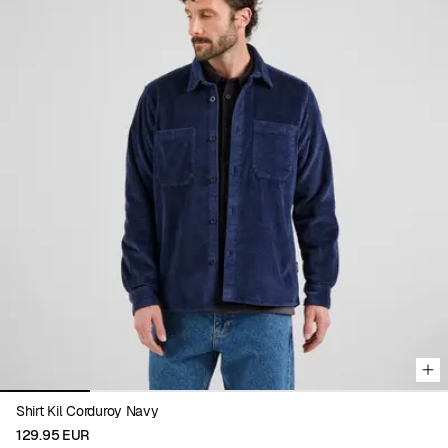
Viewing image 1 of 5
Shirt Kil Corduroy Navy
129.95 EUR