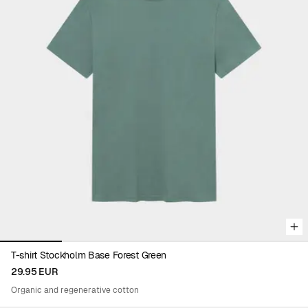
Viewing image 1 of 5
T-shirt Stockholm Base Forest Green
29.95 EUR
Organic and regenerative cotton