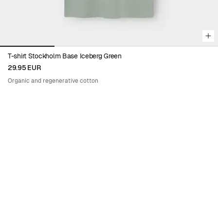
T-shirt Stockholm Base Iceberg Green
29.95 EUR
Organic and regenerative cotton
Viewing image 1 of 5