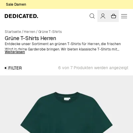
Sale Damen
Startseite
/
Herren
/
Grüne T-Shirts
Grüne T-Shirts Herren
Entdecke unser Sortiment an grünen T-Shirts für Herren, die frischen
Wind in deine Garderobe bringen. Wir bieten klassische T-Shirts mit
Weiterlesen
Rundhalsausschnitt in einer Vielzahl von Stilen und Passformen, damit du
das perfekte Modell für deinen persönlichen Geschmack findest. Egal, ob
du lieber einfarbig grün, auffällige Prints, dezente Stickereien oder
6 von 7 Produkten werden angezeigt
FILTER
stilvolle Streifen trägst. Jedes T-Shirt ist aus 100 % Bio-Baumwolle oder
Hanf gefertigt. Entdecke das perfekte grüne T-Shirt, um deine
Alltagsoutfits abzurunden und deinen einzigartigen Stil zum Ausdruck zu
bringen.