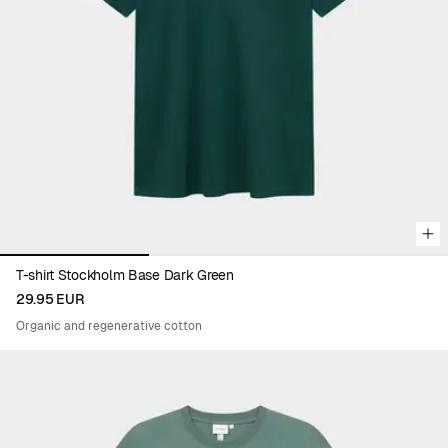
Viewing image 1 of 3
T-shirt Stockholm Base Dark Green
29.95 EUR
Organic and regenerative cotton