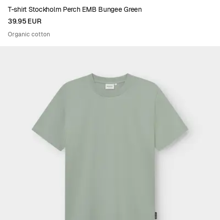
T-shirt Stockholm Perch EMB Bungee Green
39.95 EUR
Organic cotton
Viewing image 1 of 4