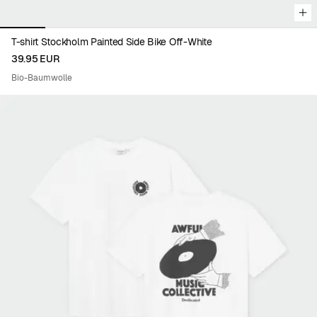
T-shirt Stockholm Painted Side Bike Off-White
39.95 EUR
Bio-Baumwolle
Viewing image 1 of 5