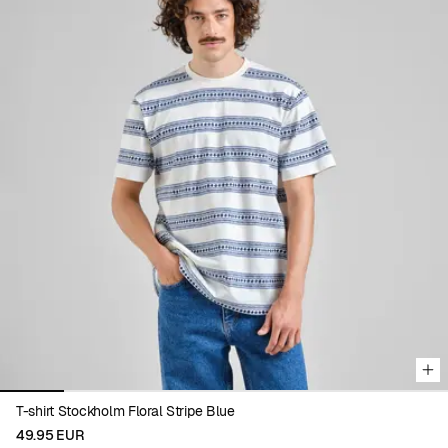
Viewing image 1 of 7
T-shirt Stockholm Floral Stripe Blue
49.95 EUR