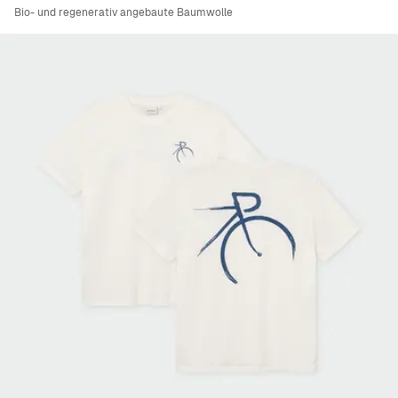
Bio- und regenerativ angebaute Baumwolle
Viewing image 1 of 7