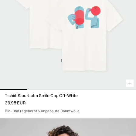
Viewing image 1 of 5
T-shirt Stockholm Smile Cup Off-White
39.95 EUR
Bio- und regenerativ angebaute Baumwolle