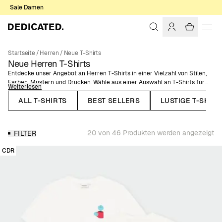
Sale Damen
Startseite
/
Herren
/
Neue T-Shirts
Neue Herren T-Shirts
Entdecke unser Angebot an Herren T-Shirts in einer Vielzahl von Stilen,
Farben, Mustern und Drucken. Wähle aus einer Auswahl an T-Shirts für
Weiterlesen
Männer aus Bio-Baumwolle, GOTS, Fairtrade oder ROC™-zertifiziert. Wir
haben sowohl klassische T-Shirts mit Rundhalsausschnitt und normaler
ALL T-SHIRTS
BEST SELLERS
LUSTIGE T-SHIRT
Passform als auch T-Shirts in Übergröße mit einer etwas kastigeren
Silhouette. Wähle zwischen einzigartigen Motiven, kleinen Stickereien,
bunten Streifen und vielem mehr!
20 von 46 Produkten werden angezeigt
FILTER
CDR