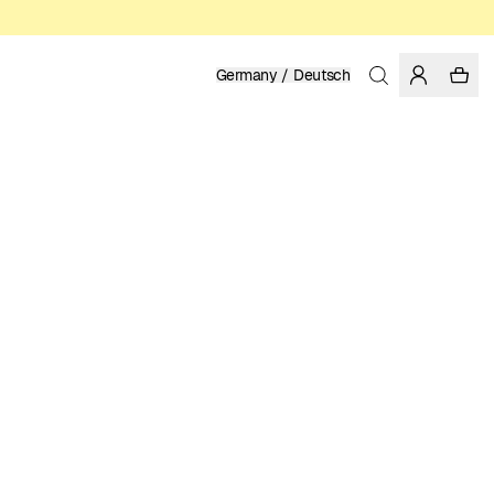
Germany / Deutsch
Startseite
/
Herren
BIO- UND REGENERATIV ANGEBAUTE BAUMWOLLE
29.95 EUR
FARBE: TRANSPARENT YELLOW
GRÖSSE WÄHLEN
GRÖSSENTABELLE
XS
S
M
L
XL
XXL