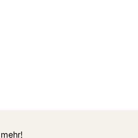
Zertifikate
READ MORE
 mehr!