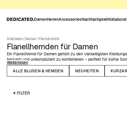
Damen
Herren
Accessories
Nachhaltigkeit
Kollabora
Startseite
/
Damen
/
Flannel shirts
Flanellhemden für Damen
Ein Flanellhemd für Damen gehört zu den vielseitigsten Kleidung
bequem und unkompliziert zu kombinieren – perfekt für kühle S
Weiterlesen
Herbst und Winter.
ALLE BLUSEN & HEMDEN
NEUHEITEN
KURZA
Bei Dedicated findest du Flanellhemden für Damen aus Bio-Baumw
zeitloses Design vereinen. Die charakteristisch angeraute Oberfl
weich und angenehm zu tragen.
FILTER
Ob du nach einem karierten Flanellhemd für Damen, einem Overs
Flanellhemd aus Bio-Baumwolle suchst – hier findest du langlebi
Flanellhemden aus Bio-Baumwolle
Nachhaltige Kleidung beginnt mit besseren Materialien. Deshalb