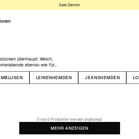
Sale Damen
tionen
sstücken überhaupt. Weich,
ommerabende ebenso wie für
RMBLUSEN
LEINENHEMDEN
JEANSHEMDEN
LO
olle, die Komfort, Qualität und
äche macht Flanell besonders
ize-Flanellhemd oder einem
ge Modelle für jeden Tag.
0 von 0 Produkten werden angezeigt
MEHR ANZEIGEN
 werden unsere Flanellhemden aus