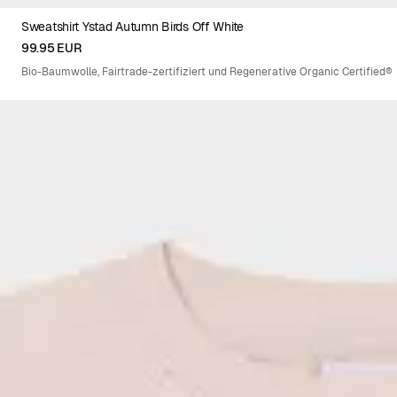
Sweatshirt Ystad Autumn Birds Off White
XS
S
M
L
XL
99.95 EUR
Bio-Baumwolle, Fairtrade-zertifiziert und Regenerative Organic Certified®