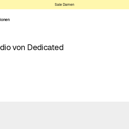
Sale Damen
tionen
dio von Dedicated
amen-Sweatshirts mit farbenfrohen
. Weiche Styles, die Komfort und
nd Motive – inspiriert von dem, was
dfahren, Musik und mehr. Von
ien und markanten Allover-Designs
 zusammen, die unsere Werte