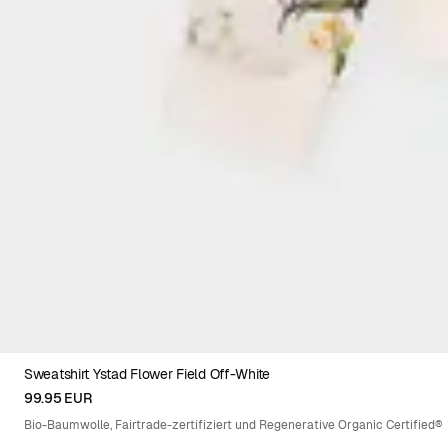
Sweatshirt Ystad Flower Field Off-White
XS
S
M
L
XL
99.95 EUR
Bio-Baumwolle, Fairtrade-zertifiziert und Regenerative Organic Certified®