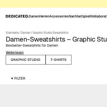
Damen
Herren
Accessories
Nachhaltigkeit
Kollabora
Startseite
/
Damen
/
Graphic Studio Sweatshirts
Damen-Sweatshirts – Graphic Stu
Bestseller-Sweatshirts für Damen
Weiterlesen
Hier findest du unsere meistverkauften Prints auf klassischen D
und thematischen Motiven, inspiriert von Natur, Katzen und Musik
GRAPHIC STUDIO
T-SHIRTS
Ausdruck perfekt vereinen – für jeden Tag.
Die Graphic Studio Kollektion vereint unsere ikonischsten Prints u
uns am meisten am Herzen liegt: Natur, Outdoorsport, Katzen, Ra
FILTER
auffälligen Brust- oder Rückendrucken bis hin zu feinen Stickere
– jedes Stück spiegelt unsere kreative Identität wider.
Hier arbeiten wir mit Künstlern, Illustrator
innen und Fotograf
innen
teilen, und verleihen der Kollektion eine einzigartige Vielfalt.