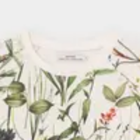
Seite
.
tät am deutlichsten zeigt – und
ewusstsein. Jedes Stück besteht
ganic Certified® Cotton-
 sicher – unsere Drucke enthalten
 und faire Bezahlung für
ntlang der Lieferkette.
unterstützt Anbaumethoden, die
aktiv zum Klimaschutz beitragen.
d
hier
.