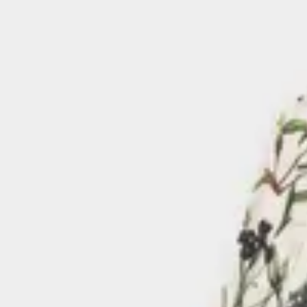
Entdecke alle unsere kreativen Kooperationen auf unserer
Collab-
Graphic Studio ist der Teil unserer Marke, der unsere Designidenti
gleichzeitig die durchdachtesten Produkte in Bezug auf Umweltb
aus Bio-Baumwolle und ist GOTS-, Fairtrade- und Regenerative Or
zertifiziert.
GOTS-Zertifizierung
stellt strenge chemische Anforderungen
keine Weichmacher oder giftigen Rückstände.
Fairtrade-Zertifizierung
garantiert faire Arbeitsbedingungen
Landwirt
innen und Arbeiter
innen und stärkt Gemeinschaften e
Regenerative Organic Certification®
geht noch weiter: Sie 
die Bodengesundheit fördern, die Artenvielfalt erhöhen und 
Lies mehr über unsere Zertifizierungen und warum sie wichtig sin