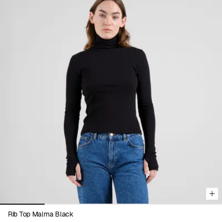
Viewing image 1 of 5
Rib Top Malma Black