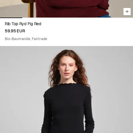
Rib Top Ryd Fig Red
59.95 EUR
Bio-Baumwolle, Fairtrade
Viewing image 1 of 4