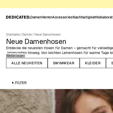
Damen
Herren
Accessories
Nachhaltigkeit
Kollabora
Startseite
/
Damen
/
Neue Damenhosen
Neue Damenhosen
Entdecke die neuesten Hosen für Damen – gemacht für vielseitig
Jahreszeiten hinweg. Von leichten Leinenhosen für warme Tage bi
Weiterlesen
und klassischen Cordhosen vereint diese Kollektion neue Silhouet
ALLE NEUHEITEN
SWIMWEAR
KLEIDER
Gefertigt aus Naturfasern, Bio-Baumwolle oder recycelten Materi
sorgfältig ausgewählte Materialien mit bequemen Passformen. Leic
Hemden oder Strick: Diese neuen Damenhosen sind gemacht für m
FILTER