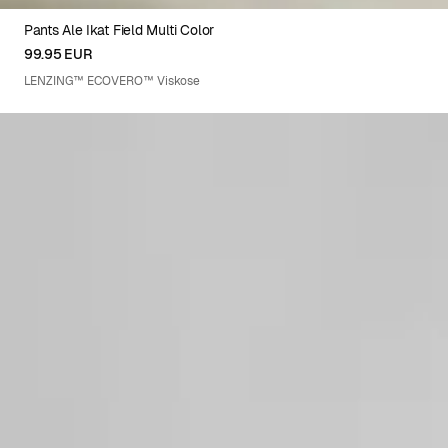
Pants Ale Ikat Field Multi Color
XS
S
M
L
XL
99.95 EUR
LENZING™ ECOVERO™ Viskose