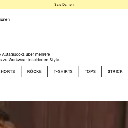
Sale Damen
tionen
e Alltagslooks über mehrere
s zu Workwear-inspirierten Styles
ten und saisonale Farben.
SHORTS
RÖCKE
T-SHIRTS
TOPS
STRICK
alien. Jedes Modell verbindet
ht zu kombinieren mit T-Shirts,
ühelose Outfits im Alltag.