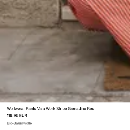
Workwear Pants Vara Work Stripe Grenadine Red
XS
S
M
L
XL
119.95 EUR
Bio-Baumwolle