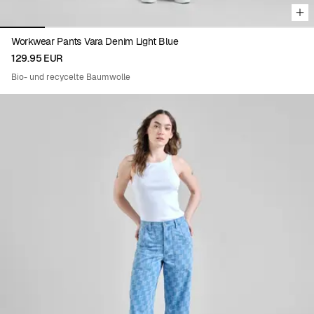
Workwear Pants Vara Denim Light Blue
129.95 EUR
Bio- und recycelte Baumwolle
Viewing image 1 of 8