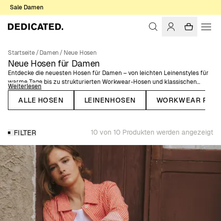
Sale Damen
Startseite
/
Damen
/
Neue Hosen
Neue Hosen für Damen
Entdecke die neuesten Hosen für Damen – von leichten Leinenstyles für
warme Tage bis zu strukturierten Workwear-Hosen und klassischen
Weiterlesen
Cordhosen. Diese Kollektion vereint neue Silhouetten, saisonale Farben
und vielseitige Designs für den Alltag.
ALLE HOSEN
LEINENHOSEN
WORKWEAR PANT
Entdecke Damenhosen aus Naturfasern, Bio-Baumwolle oder recycelten
Materialien – ausgewählt für Komfort und Langlebigkeit. Leicht zu
10 von 10 Produkten werden angezeigt
FILTER
kombinieren mit T-Shirts, Hemden oder Strick: Diese Neuheiten sind
gemacht für verschiedene Jahreszeiten und den Alltag.