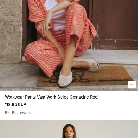
Viewing image 1 of 7
Workwear Pants Vara Work Stripe Grenadine Red
119.95 EUR
Bio-Baumwolle