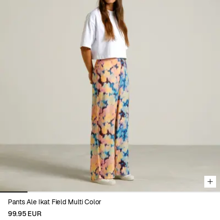
Viewing image 1 of 8
Pants Ale Ikat Field Multi Color
99.95 EUR