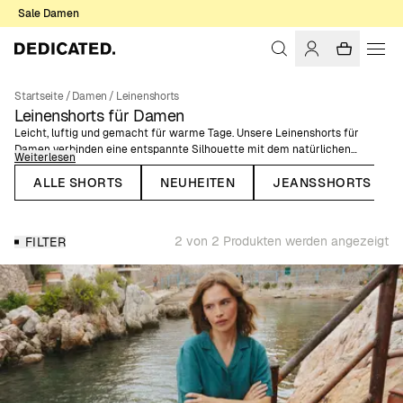
Sale Damen
Startseite
/
Damen
/
Leinenshorts
Leinenshorts für Damen
Leicht, luftig und gemacht für warme Tage. Unsere Leinenshorts für
Damen verbinden eine entspannte Silhouette mit dem natürlichen
Weiterlesen
Tragegefühl von Leinen – ideal für sommerliche Outfits. Perfekt für
Urlaubstage, Stadtbummel und entspannte Wochenenden. Diese Shorts
ALLE SHORTS
NEUHEITEN
JEANSSHORTS
sorgen für ein angenehm kühles Gefühl und behalten dabei eine klare,
mühelose Optik. Entdecke Leinenshorts für Damen in vielseitigen Farben.
Leicht zu kombinieren mit T-Shirts, Tanktops oder Leinenhemden – für
2 von 2 Produkten werden angezeigt
FILTER
ein unkompliziertes Sommeroutfit.