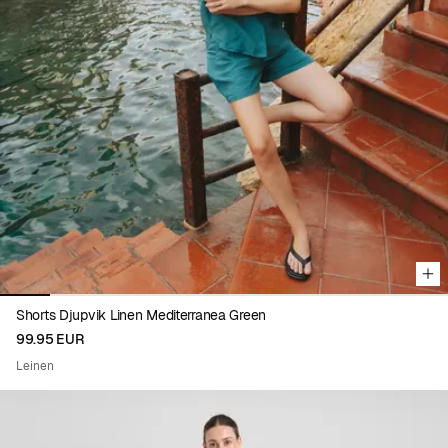
Viewing image 1 of 9
Shorts Djupvik Linen Mediterranea Green
99.95 EUR
Leinen