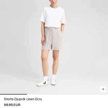
Viewing image 1 of 4
Shorts Djupvik Linen Ecru
99.95 EUR