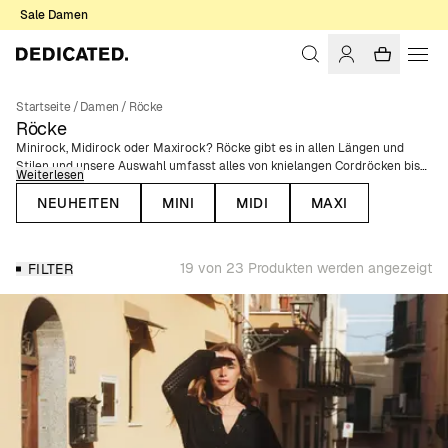
Sale Damen
Startseite
/
Damen
/
Röcke
Röcke
Minirock, Midirock oder Maxirock? Röcke gibt es in allen Längen und
Stilen und unsere Auswahl umfasst alles von knielangen Cordröcken bis
Weiterlesen
hin zu mittellangen gerippten Röcken. Wenn du auf der Suche nach
einem eleganteren Rock bist, haben wir luftige Wickelröcke mit
NEUHEITEN
MINI
MIDI
MAXI
wunderschönen Mustern. Die perfekte Kombination aus Komfort und Stil
gelingt mit unserem Rock Klippan mit seiner fließenden Passform in A-
Linie und der seidig-weichen Haptik.
19 von 23 Produkten werden angezeigt
FILTER
Alle Röcke werden aus Fasern hergestellt, die im Vergleich zur
Industrienorm eine geringere Umweltbelastung aufweisen, wie z. B. Bio-
Baumwolle und LENZING™ ECOVERO™ Viskose. Wir sind der festen
Überzeugung, dass Mode anders und verantwortungsvoller gemacht
werden kann, nämlich unter Berücksichtigung der Umweltauswirkungen
und unter fairen Arbeitsbedingungen. Erfahre mehr über unsere
Nachhaltigkeitsziele, Zertifikate und Bemühungen zur Reduzierung
unseres CO2-Fußabdrucks.