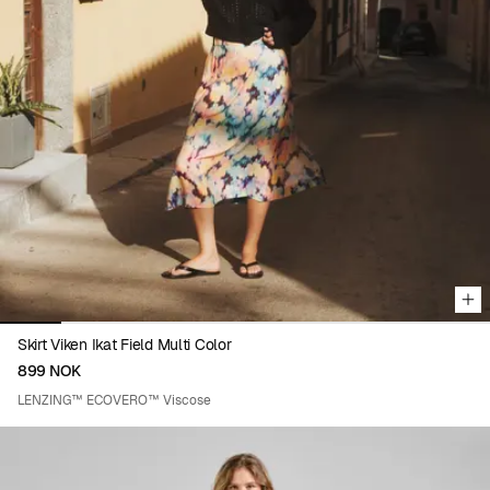
Viewing image 1 of 8
Skirt Viken Ikat Field Multi Color
899 NOK
LENZING™ ECOVERO™ Viscose