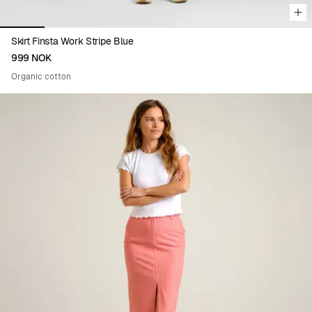
Skirt Finsta Work Stripe Blue
999 NOK
Organic cotton
Viewing image 1 of 9