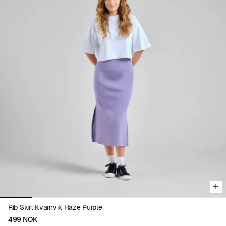
Viewing image 1 of 7
Rib Skirt Kvarnvik Haze Purple
499 NOK