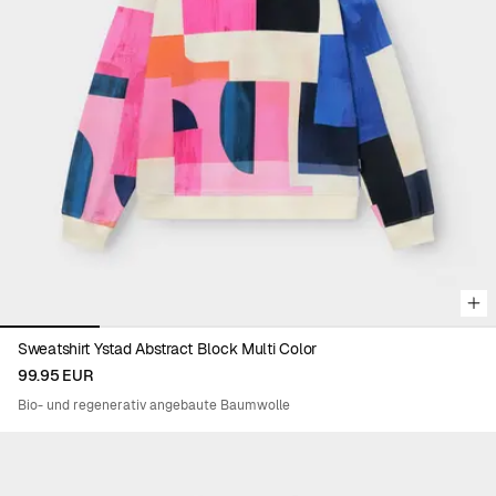
unseres CO2-Fußabdrucks.
Viewing image 1 of 5
Sweatshirt Ystad Abstract Block Multi Color
99.95 EUR
Bio- und regenerativ angebaute Baumwolle