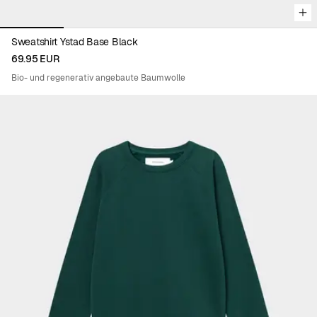
Sweatshirt Ystad Base Black
69.95 EUR
Bio- und regenerativ angebaute Baumwolle
Viewing image 1 of 4