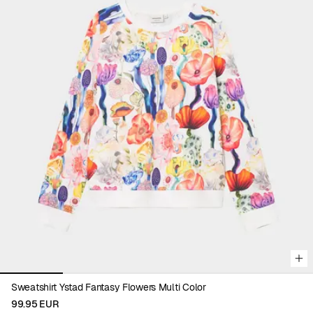
Viewing image 1 of 5
Sweatshirt Ystad Fantasy Flowers Multi Color
99.95 EUR