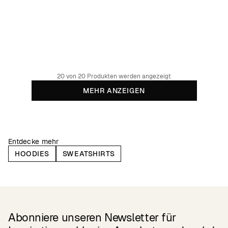
Sweatshirt Gia Phantom Black
89.95 EUR
Bio-Baumwolle
20 von 20 Produkten werden angezeigt
MEHR ANZEIGEN
Entdecke mehr
HOODIES
SWEATSHIRTS
Abonniere unseren Newsletter für