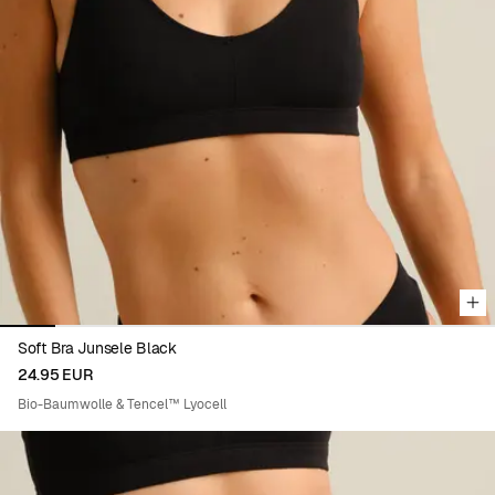
Viewing image 1 of 9
Soft Bra Junsele Black
24.95 EUR
Bio-Baumwolle & Tencel™ Lyocell