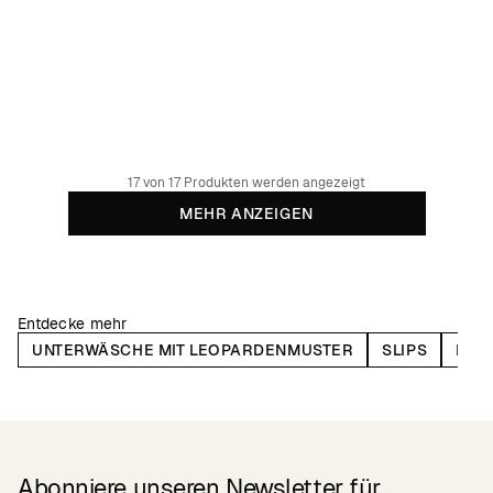
Briefs Ramsele Leopard Steel Blue
19.95 EUR
Bio-Baumwolle & Tencel™ Lyocell
17 von 17 Produkten werden angezeigt
MEHR ANZEIGEN
Entdecke mehr
UNTERWÄSCHE MIT LEOPARDENMUSTER
SLIPS
BHS
Abonniere unseren Newsletter für