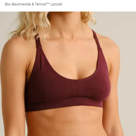
Bio-Baumwolle & Tencel™ Lyocell
Viewing image 1 of 7