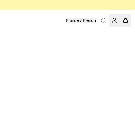
France / French
Accueil
/
Homme
/
Sous-vêtements
COTTON BIOLOGIQUE, FAIRTRADE
24.95 EUR
COULEUR: BLACK
SÉLECTIONNER LA TAILLE
GUIDE DES TAILLES
XS
S
M
L
XL
XXL
CHOISIR LA TAILLE