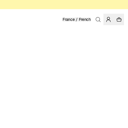
France / French
Accueil
/
Homme
/
Chemises
COTTON BIOLOGIQUE
99.95 EUR
COULEUR: RAINY DAY
SÉLECTIONNER LA TAILLE
GUIDE DES TAILLES
XS
S
M
L
XL
XXL
CHOISIR LA TAILLE