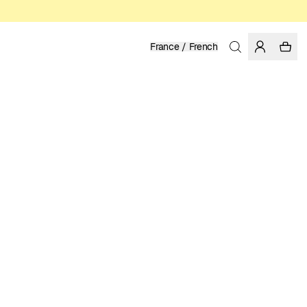
France / French
Accueil
/
Femme
COTTON BIOLOGIQUE
59.95 EUR
COULEUR: MULTI COLOR
SÉLECTIONNER LA TAILLE
GUIDE DES TAILLES
XS
S
M
L
XL
CHOISIR LA TAILLE