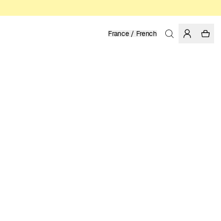
France / French
Accueil
/
Femme
/
Promotions
100% TENCEL™ LYOCELL
17.48 EUR
34.95 EUR
COULEUR: BLACK
SÉLECTIONNER LA TAILLE
GUIDE DES TAILLES
XS
S
M
L
XL
CHOISIR LA TAILLE