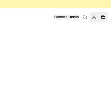
France / French
Accueil
/
Femme
/
Maillots de bain
POLYESTER RECYCLÉ
89.95 EUR
COULEUR: BLACK
SÉLECTIONNER LA TAILLE
GUIDE DES TAILLES
XS
S
M
L
XL