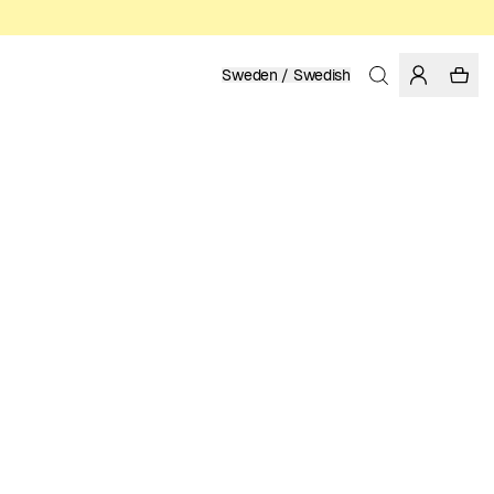
Sweden / Swedish
Hem
/
Herr
/
Skjortor
EKOLOGISK BOMULL
999.00 SEK
FÄRG: FIG
VÄLJ STORLEK
STORLEKSGUIDE
XS
S
M
L
XL
XXL
VÄLJ STORLEK