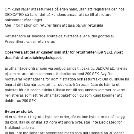
Om kund väljer att returnera på egen hand, utan att registrera den hos
DEDICATED, så faller det på kundens ansvar att se till att returer
ankommer vårat lager.
Mer information om returer finns att läsa på, vår
retursida
Returer som är skadade, smutsiga, tvättade eller slitna godtas ej.
Presentkort kan ej returneras.
Observera att det är kunden som står för returfrakten (69 SEK), vilket
dras från återbetalningsbeloppet.
Ej uthämtade ordrar som via ombud sänds tillbaka till DEDICATED, räknas
ej som returer utan kommer att debiteras med 299 SEK. Avgiften
motsvarar kostnaderna för administration och returfrakt. Om du skulle ha
ångrat ditt köp när paketet har skickats från oss måste du hämta ut
paketet för att sedan skicka tillbaka det till oss, annars kommer paketet
registreras som ett "ej uthämtat paket" och du som kund kommer att
debiteras 299 SEK.
Byten av storlek
Vi erbjuder ett (1) gratis byte per order, där du kan byta storlek på plagg
du köpt. Ifall du önskar att göra ett andra byte, står inte Dedicated för
fraktkostnaderna.
Vi har inte möjlighet att acceptera byten som görs senare än 30 dagar