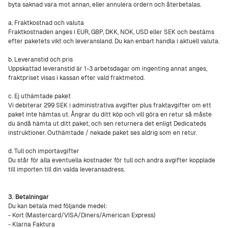
byta saknad vara mot annan, eller annulera ordern och återbetalas.
a. Fraktkostnad och valuta
Fraktkostnaden anges i EUR, GBP, DKK, NOK, USD eller SEK och bestäms
efter paketets vikt och leveransland. Du kan enbart handla i aktuell valuta.
b. Leveranstid och pris
Uppskattad leveranstid är 1-3 arbetsdagar om ingenting annat anges,
fraktpriset visas i kassan efter vald fraktmetod.
c. Ej uthämtade paket
Vi debiterar 299 SEK i administrativa avgifter plus fraktavgifter om ett
paket inte hämtas ut. Ångrar du ditt köp och vill göra en retur så måste
du ändå hämta ut ditt paket, och sen returnera det enligt Dedicateds
instruktioner. Outhämtade / nekade paket ses aldrig som en retur.
d. Tull och importavgifter
Du står för alla eventuella kostnader för tull och andra avgifter kopplade
till importen till din valda leveransadress.
3. Betalningar
Du kan betala med följande medel:
- Kort (Mastercard/VISA/Diners/American Express)
- Klarna Faktura