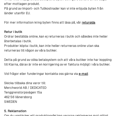
efter mottagen produkt.
På grund av Import- och Tullkostnader kan vi inte erbjuda byten från
länder utanför EU.
För mer information kring byten finns att läsa på, vår
retursida
Retur i butik
Ordrar beställda online, kan ej returneras i butik och således inte heller
återbetalas i butik.
Produkter köpta i butik, kan inte heller returneras online utan ska
returneras till någon av våra butiker.
Detta på grund av olika betalsystem och att våra butiker inte har koppling
till Klarna, därav är inte en korrigering av er faktura möjligt i våra butiker.
Vid frågor eller funderingar kontakta oss gärna via
e-mail
Skicka tillbaka dina varor till:
Merchworld AB / DEDICATED
Tenggrenstorpsvägen 15a
462 56 Vänersborg
SWEDEN
5. Reklamation
Om du upptäcker ett produktionsfel kan varorna reklameras mot giltigt