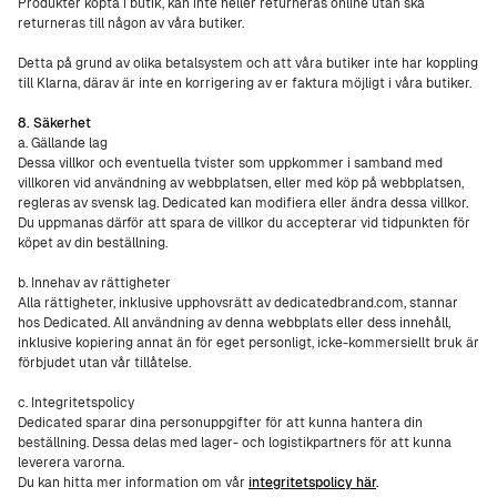
Produkter köpta i butik, kan inte heller returneras online utan ska
returneras till någon av våra butiker.
Detta på grund av olika betalsystem och att våra butiker inte har koppling
till Klarna, därav är inte en korrigering av er faktura möjligt i våra butiker.
8. Säkerhet
a. Gällande lag
Dessa villkor och eventuella tvister som uppkommer i samband med
villkoren vid användning av webbplatsen, eller med köp på webbplatsen,
regleras av svensk lag. Dedicated kan modifiera eller ändra dessa villkor.
Du uppmanas därför att spara de villkor du accepterar vid tidpunkten för
köpet av din beställning.
b. Innehav av rättigheter
Alla rättigheter, inklusive upphovsrätt av dedicatedbrand.com, stannar
hos Dedicated. All användning av denna webbplats eller dess innehåll,
inklusive kopiering annat än för eget personligt, icke-kommersiellt bruk är
förbjudet utan vår tillåtelse.
c. Integritetspolicy
Dedicated sparar dina personuppgifter för att kunna hantera din
beställning. Dessa delas med lager- och logistikpartners för att kunna
leverera varorna.
Du kan hitta mer information om vår
integritetspolicy här
.