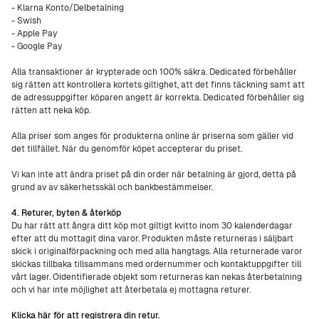
- Klarna Konto/Delbetalning
- Swish
- Apple Pay
- Google Pay
Alla transaktioner är krypterade och 100% säkra. Dedicated förbehåller
sig rätten att kontrollera kortets giltighet, att det finns täckning samt att
de adressuppgifter köparen angett är korrekta. Dedicated förbehåller sig
rätten att neka köp.
Alla priser som anges för produkterna online är priserna som gäller vid
det tillfället. När du genomför köpet accepterar du priset.
Vi kan inte att ändra priset på din order när betalning är gjord, detta på
grund av av säkerhetsskäl och bankbestämmelser.
4. Returer, byten & återköp
Du har rätt att ångra ditt köp mot giltigt kvitto inom 30 kalenderdagar
efter att du mottagit dina varor. Produkten måste returneras i säljbart
skick i originalförpackning och med alla hangtags. Alla returnerade varor
skickas tillbaka tillsammans med ordernummer och kontaktuppgifter till
vårt lager. Oidentifierade objekt som returneras kan nekas återbetalning
och vi har inte möjlighet att återbetala ej mottagna returer.
Klicka
här för att registrera din retur.