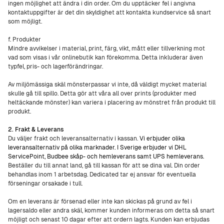
ingen möjlighet att ändra i din order. Om du upptäcker fel i angivna
kontaktuppgifter är det din skyldighet att kontakta kundservice så snart
som möjligt.
f. Produkter
Mindre avvikelser i material, print, färg, vikt, mått eller tillverkning mot
vad som visas i vår onlinebutik kan förekomma. Detta inkluderar även
typfel, pris- och lagerförändringar.
Av miljömässiga skäl mönsterpassar vi inte, då väldigt mycket material
skulle gå till spillo. Detta gör att våra all over prints (produkter med
heltäckande mönster) kan variera i placering av mönstret från produkt till
produkt.
2. Frakt & Leverans
Du väljer frakt och leveransalternativ i kassan.
Vi erbjuder olika
leveransalternativ på olika marknader. I Sverige erbjuder vi DHL
ServicePoint, Budbee skåp- och hemleverans samt UPS hemleverans.
Beställer du till annat land, gå till kassan för att se dina val. Din order
behandlas inom 1 arbetsdag. Dedicated tar ej ansvar för eventuella
förseningar orsakade i tull.
Om en leverans är försenad eller inte kan skickas på grund av fel i
lagersaldo eller andra skäl, kommer kunden informeras om detta så snart
möjligt och senast 10 dagar efter att ordern lagts. Kunden kan erbjudas