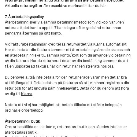
returavgift tillkommer alltid och dras av från återbetalningsbeloppet.
Aktuella returavgifter för respektive marknad hittar du här.
7. Återbetalningspolicy
Återbetalning sker via samma betalningsmetod som vid köp. Vänligen
notera att det kan ta upp till 7 bankdagar efter godkänd retur innan
pengarna återfinns på ditt konto.
Vid fakturabeställningar krediteras returvärdet via Klarna automatiskt.
Har du betalat din faktura kommer ett återbetalningsärende skapas och
en återbetalning ske till samma konto/kort som du använde vid betalning
av din faktura. Har du returnerat delar av din beställning kommer du att
få en uppdaterad faktura när din retur har registrerats hos oss.
Du behöver alltså inte betala för den returnerade varan men det är bra
att förlänga ditt förfallodatum på fakturan så att vi hinner registrera din
retur och för att undvika påminnelseavgift. Detta gör du genom att höra
av dig till
Klarna
Notera att vi ej har möjlighet att betala tillbaka ett större belopp än
ordinarie orderbelopp.
Återbetalning i butik
Ordrar beställda online, kan ej returneras i butik och således inte heller
återbetalas i butik.