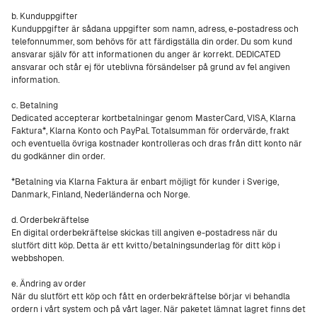
b. Kunduppgifter
Kunduppgifter är sådana uppgifter som namn, adress, e-postadress och
telefonnummer, som behövs för att färdigställa din order. Du som kund
ansvarar själv för att informationen du anger är korrekt. DEDICATED
ansvarar och står ej för uteblivna försändelser på grund av fel angiven
information.
c. Betalning
Dedicated accepterar kortbetalningar genom MasterCard, VISA, Klarna
Faktura*, Klarna Konto och PayPal. Totalsumman för ordervärde, frakt
och eventuella övriga kostnader kontrolleras och dras från ditt konto när
du godkänner din order.
*Betalning via Klarna Faktura är enbart möjligt för kunder i Sverige,
Danmark, Finland, Nederländerna och Norge.
d. Orderbekräftelse
En digital orderbekräftelse skickas till angiven e-postadress när du
slutfört ditt köp. Detta är ett kvitto/betalningsunderlag för ditt köp i
webbshopen.
e. Ändring av order
När du slutfört ett köp och fått en orderbekräftelse börjar vi behandla
ordern i vårt system och på vårt lager. När paketet lämnat lagret finns det