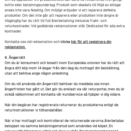
kvitto eller betalningsunderlag. Produkt som skadats till följd av slitage
anses inte vara felaktig. Om möjligt erbjuder vi att reparera defekta
produkter. Om det inte går att reparera eller produkten inte längre är
tillgänglig har du rätt till full återbetalning inklusive frakt- och
returkostnader. Vid godkända reklamationer står Dedicated för alla extra
kostnader.
Kontakta oss vid reklamation och
k
licka
här för att registrera din
reklamation.
6. Ångerrätt
Om du är konsument och bosatt inom Europeiska unionen har du rätt att
ångra ditt köp inom 14 dagar från den dag du mottagit din beställning,
utan att behöva ange någon anledning.
Om du vill använda din ångerrätt behöver du meddela oss innan
ångerfristen har gått ut. Det gör du enklast via vår returportal, men du är
också välkommen att kontakta vår kundservice så hjälper vi dig vidare.
När din begäran har registrerats returnerar du produkterna enligt de
returinstruktioner vi tillhandahåller.
När vi har mottagit och kontrollerat de returnerade varorna återbetalas
beloppet via samma betalningsmetod som användes vid köpet. En