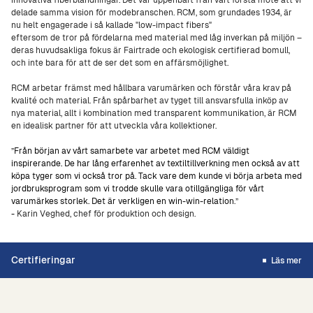
innovativa fiberblandningar. Det var uppenbart från vårt första möte att vi
delade samma vision för modebranschen. RCM, som grundades 1934, är
nu helt engagerade i så kallade "low-impact fibers"
eftersom de tror på fördelarna med material med låg inverkan på miljön –
deras huvudsakliga fokus är Fairtrade och ekologisk certifierad bomull,
och inte bara för att de ser det som en affärsmöjlighet.
RCM arbetar främst med hållbara varumärken och förstår våra krav på
kvalité och material. Från spårbarhet av tyget till ansvarsfulla inköp av
nya material, allt i kombination med transparent kommunikation, är RCM
en idealisk partner för att utveckla våra kollektioner.
”
Från början av vårt samarbete var arbetet med RCM väldigt
inspirerande. De har lång erfarenhet av textiltillverkning men också av att
köpa tyger som vi också tror på. Tack vare dem kunde vi börja arbeta med
jordbruksprogram som vi trodde skulle vara otillgängliga för vårt
varumärkes storlek. Det är verkligen en win-win-relation
.”
-
Karin Veghed, chef för produktion och design.
Certifieringar
Läs mer