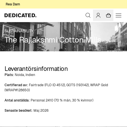
Rea Dam
SUSTAINABILITY
The Rajlakshmi Cotton Mills
Leverantörsinformation
Plats:
Noida, Indien
Certifierad av:
Fairtrade (FLO ID 4512), GOTS (193142), WRAP Gold
(WRAP#128650)
Antal anställda:
Personal 2410 (70 % män, 30 % kvinnor)
Senaste besöket:
Maj 2026