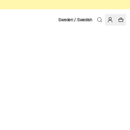
Sweden / Swedish
Hem
/
Herr
/
REA
EKOLOGISK BOMULL OCH HAMPA
SEA SHEPHERD
419.30 SEK
599.00 SEK
FÄRG: WHITECAP GRAY
VÄLJ STORLEK
STORLEKSGUIDE
XS
S
M
L
XL
XXL