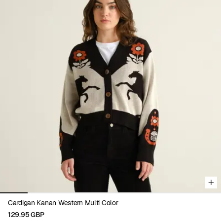
Viewing image 1 of 8
Cardigan Kanan Western Multi Color
129.95 GBP