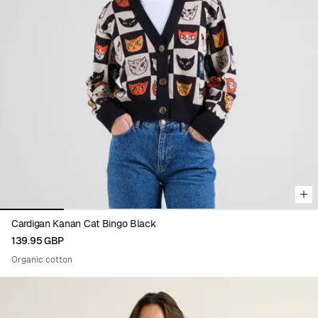
Viewing image 1 of 5
Cardigan Kanan Cat Bingo Black
139.95 GBP
Organic cotton