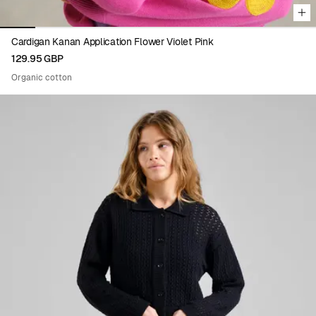
Cardigan Kanan Application Flower Violet Pink
129.95 GBP
Organic cotton
Viewing image 1 of 8