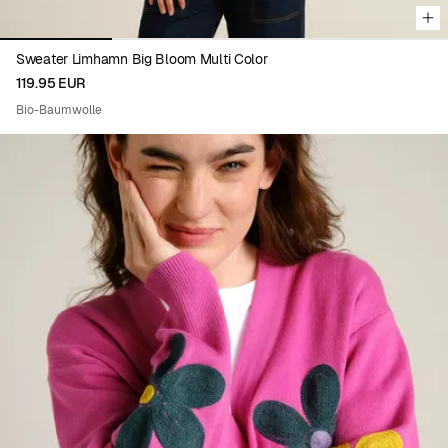
Sweater Limhamn Big Bloom Multi Color
119.95 EUR
Bio-Baumwolle
Viewing image 1 of 9