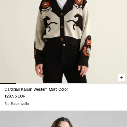
Viewing image 1 of 8
Cardigan Kanan Western Multi Color
129.95 EUR
Bio-Baumwolle