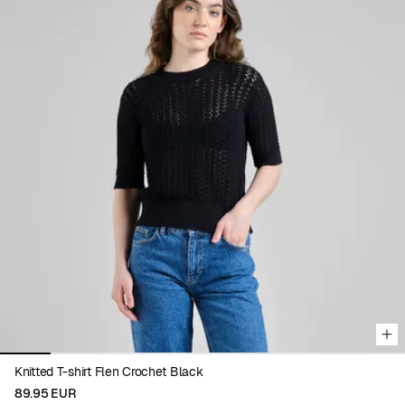
Viewing image 1 of 8
Knitted T-shirt Flen Crochet Black
89.95 EUR