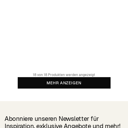
T-shirt Vadstena Wild Horses AOP Charcoal
49.95 GBP
Organic cotton
18 von 18 Produkten werden angezeigt
MEHR ANZEIGEN
Abonniere unseren Newsletter für
Inspiration, exklusive Angebote und mehr!