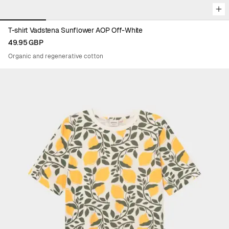
T-shirt Vadstena Sunflower AOP Off-White
49.95 GBP
Organic and regenerative cotton
Viewing image 1 of 5