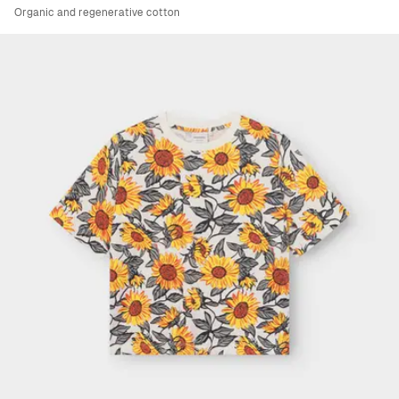
Organic and regenerative cotton
Viewing image 1 of 5