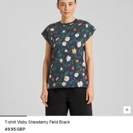
Viewing image 1 of 5
T-shirt Visby Strawberry Field Black
49.95 GBP