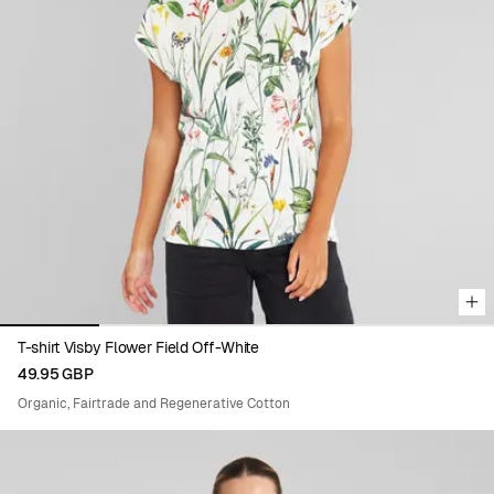
Viewing image 1 of 5
T-shirt Visby Flower Field Off-White
49.95 GBP
Organic, Fairtrade and Regenerative Cotton