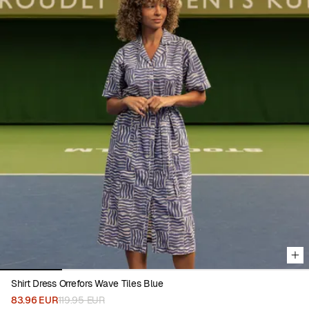
Viewing image 1 of 5
Shirt Dress Orrefors Wave Tiles Blue
83.96 EUR
119.95 EUR