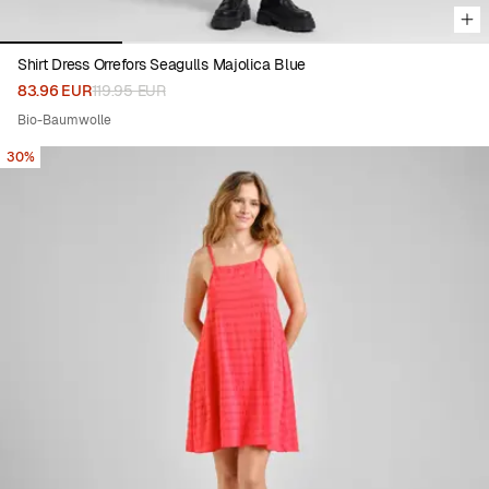
Shirt Dress Orrefors Seagulls Majolica Blue
83.96 EUR
119.95 EUR
Bio-Baumwolle
30%
Viewing image 1 of 7