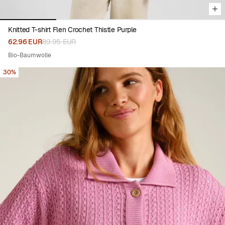
Knitted T-shirt Flen Crochet Thistle Purple
62.96 EUR
89.95 EUR
Bio-Baumwolle
30%
Viewing image 1 of 9