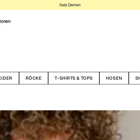
Sale Damen
tionen
 gesagt, alles, was man für die
en ist in verschiedenen Farben,
EIDER
RÖCKE
T-SHIRTS & TOPS
HOSEN
S
wärmenden Eigenschaften sind
 Frühling und Sommer kannst du
mwelt weniger belasten als die
 sind der festen Überzeugung,
, sowohl in Bezug auf die
 mehr über unsere
, unseren CO2-Fußabdruck zu