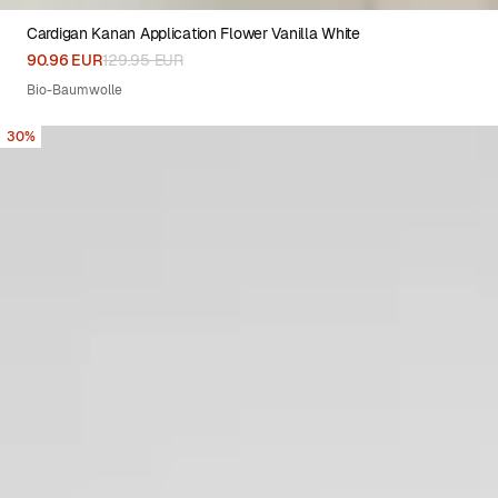
Cardigan Kanan Application Flower Vanilla White
XS
S
M
L
XL
90.96 EUR
129.95 EUR
Bio-Baumwolle
30%