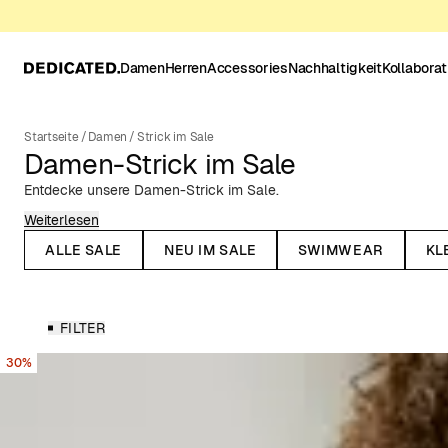
Damen
Herren
Accessories
Nachhaltigkeit
Kollabora
Startseite
/
Damen
/
Strick im Sale
Damen-Strick im Sale
Entdecke unsere Damen-Strick im Sale.
Weiterlesen
Strickpullis, Strickjacken, Strickkleider, Strickwesten, oder anders
kalte Jahreszeit braucht. Unser Sortiment an Strickwaren für Dam
ALLE SALE
NEU IM SALE
SWIMWEAR
KL
Mustern, Stricktechniken und Materialien erhältlich. Trotz ihrer 
Strickwaren nicht nur für die kalte Jahreszeit geeignet. Auch im
deine Garderobe mit leichter Strickmode ergänzen.
FILTER
Alle unsere Strickwaren werden aus Fasern hergestellt, die die U
Industrienorm, z. B. aus Bio-Baumwolle und recycelter Wolle. Wir
30%
dass Mode anders und verantwortungsvoller gemacht werden kann
Umweltauswirkungen als auch auf faire Arbeitsbedingungen. Lies
Nachhaltigkeitsziele, unsere Zertifikate und unsere Bemühungen
verringern.