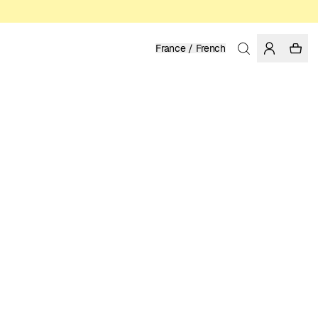
France / French
Accueil
/
Femme
/
Promotions
100% TENCEL™ LYOCELL
90.97 EUR
129.95 EUR
COULEUR: RAINY DAY
SÉLECTIONNER LA TAILLE
GUIDE DES TAILLES
XS
S
M
L
XL
CHOISIR LA TAILLE