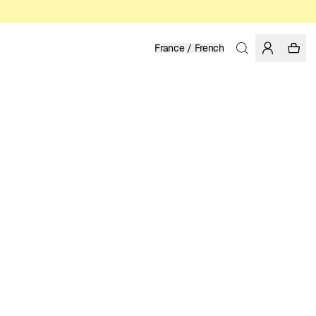
France / French
Accueil
/
Homme
/
Promotions
VISCOSE LENZING™ ECOVERO™
69.97 EUR
99.95 EUR
COULEUR: MULTI COLOR
Show
More
SÉLECTIONNER LA TAILLE
GUIDE DES TAILLES
XS
S
M
L
XL
XXL