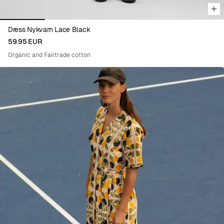
Dress Nykvarn Lace Black
59.95 EUR
Organic and Fairtrade cotton
Viewing image 1 of 5