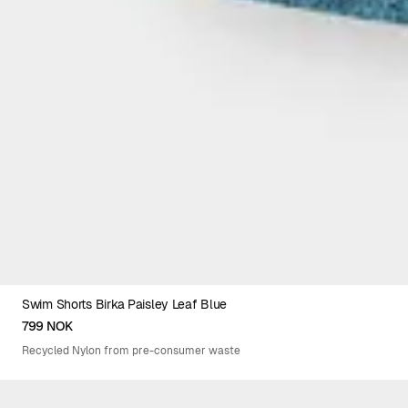
Swim Shorts Birka Paisley Leaf Blue
XS
S
M
L
XL
XXL
799 NOK
Recycled Nylon from pre-consumer waste