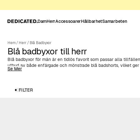
Dam
Herr
Accessoarer
Hållbarhet
Samarbeten
Hem
/
Herr
/
Blå Badbyxor
Blå badbyxor till herr
Blå badbyxor för män är en tidlös favorit som passar alla tillfällen 
utbud av både enfärgade och mönstrade blå badshorts, vilket ger 
Se Mer
klassiska marinblåa till ljusare nyanser, och mönster som ränder el
den perfekta stilen för din strandlook. Tillverkade av polyester fr
kombinerar våra badshorts både funktion och mer hållbara materia
stilren design eller ett mer lekfullt mönster, har vi de blå badshor
FILTER
Våra badshorts för män passar perfekt för både avslappnade stra
Med dragsko i midjan och små slitsar på sidorna erbjuder våra bad
som de är riktigt snygga!