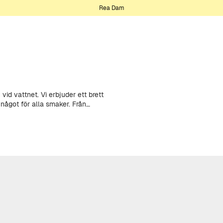
Rea Dam
vid vattnet. Vi erbjuder ett brett
något för alla smaker. Från
ler grafiska motiv – här hittar du
ån återvunna PET-flaskor,
l. Oavsett om du vill ha en enkel,
tsen som passar just dig.
nddagar och intensiva simpass.
byxor perfekt komfort samtidigt