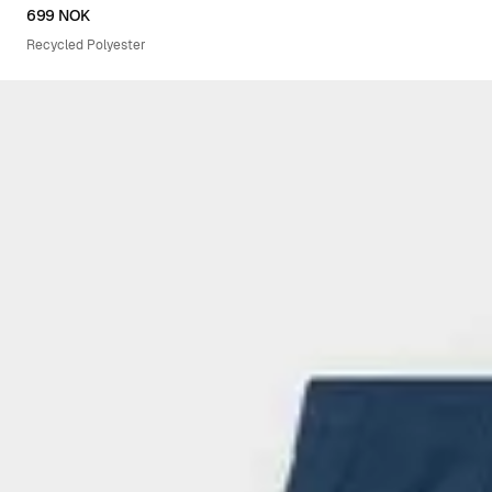
XS
S
M
L
XL
XXL
699 NOK
Recycled Polyester