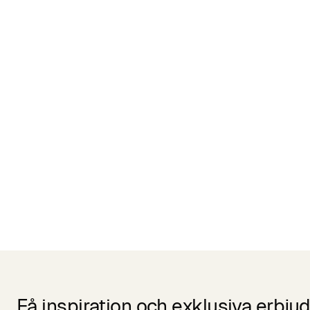
Liknande Produkter
Få inspiration och exklusiva erbj