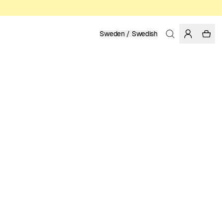
Sweden / Swedish
Hem
/
Dam
EKOLOGISK OCH REGENERATIV BOMULL
399.00 SEK
FÄRG: WHITE
VÄLJ STORLEK
STORLEKSGUIDE
XS
S
M
L
XL
VÄLJ STORLEK